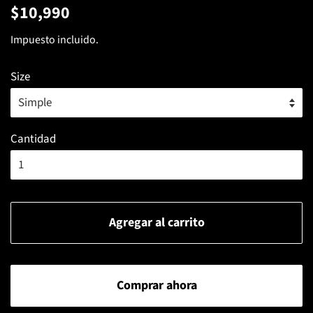
Precio
Precio
$10,990
habitual
de
Impuesto incluido.
venta
Size
Cantidad
Agregar al carrito
Comprar ahora