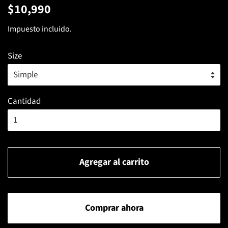
Precio
Precio
$10,990
habitual
de
Impuesto incluido.
venta
Size
Cantidad
Agregar al carrito
Comprar ahora