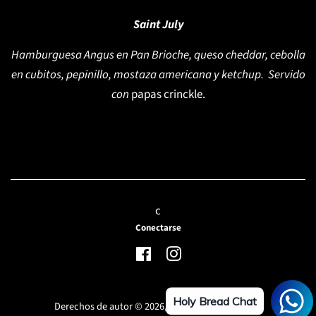
Saint July
Hamburguesa Angus en Pan Brioche, queso cheddar, cebolla
en cubitos, pepinillo, mostaza americana y ketchup. Servido
con
papas crinckle.
c
Conectarse
Facebook
Instagram
Holy Bread Chat
Derechos de autor © 2026,
Holy Bread (TakeOut)
.