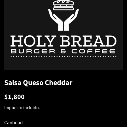
Salsa Queso Cheddar
Precio
Precio
$1,800
habitual
de
Impuesto incluido.
venta
Cantidad