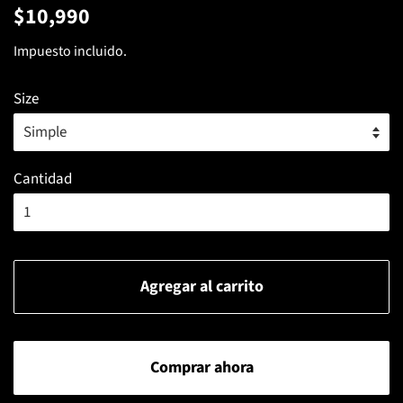
Precio
Precio
$10,990
habitual
de
Impuesto incluido.
venta
Size
Cantidad
Agregar al carrito
Comprar ahora