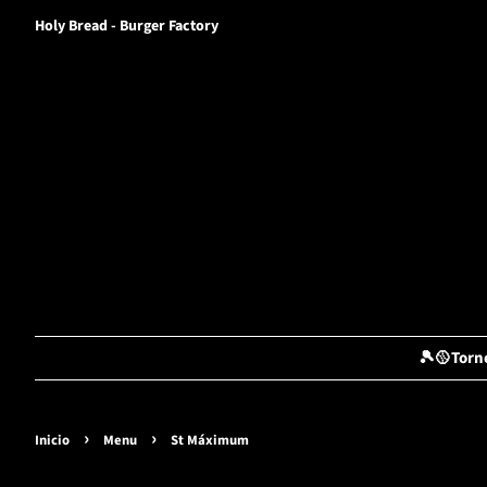
Holy Bread - Burger Factory
🎾🥎Torn
›
›
Inicio
Menu
St Máximum