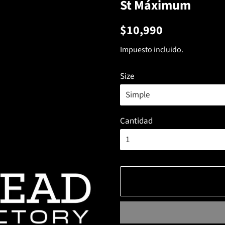
St Máximum
Precio
Precio
$10,990
habitual
de
Impuesto incluido.
venta
Size
Cantidad