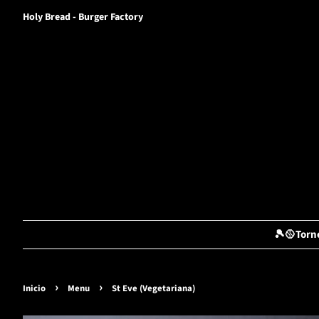
Holy Bread - Burger Factory
🎾🥎Torn
›
›
Inicio
Menu
St Eve (Vegetariana)