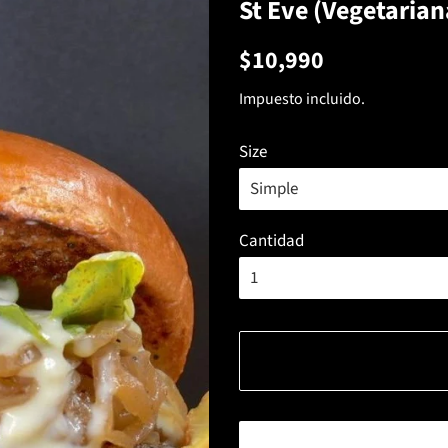
St Eve (Vegetarian
Precio
Precio
$10,990
habitual
de
Impuesto incluido.
venta
Size
Cantidad