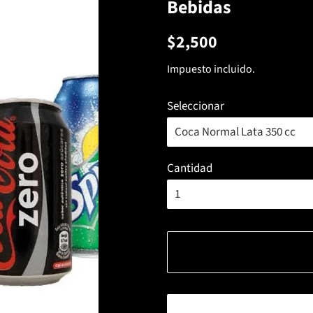
Bebidas
Precio
Precio
$2,500
habitual
de
Impuesto incluido.
venta
Seleccionar
Cantidad